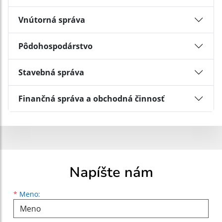
Vnútorná správa
Pôdohospodárstvo
Stavebná správa
Finančná správa a obchodná činnosť
Napíšte nám
Meno
Priezvisko
E-mailová adresa
*
Meno: