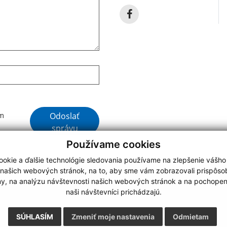
Google reCaptcha Response
Odoslať
ím
správu
Používame cookies
okie a ďalšie technológie sledovania používame na zlepšenie vášho
 našich webových stránok, na to, aby sme vám zobrazovali prispôs
my, na analýzu návštevnosti našich webových stránok a na pochopeni
webdesign
|
naši návštevníci prichádzajú.
.
,
o.
,
SÚHLASÍM
Zmeniť moje nastavenia
Odmietam