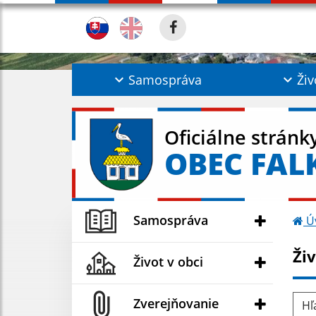
Samospráva
Živ
Oficiálne stránk
OBEC FAL
Samospráva
Ú
Ži
Život v obci
Hľad
Zverejňovanie