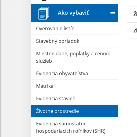
Ako vybaviť
Ž
Overovanie listín
Z
Stavebný poriadok
Miestne dane, poplatky a cenník
služieb
Evidencia obyvateľstva
Matrika
Evidencia stavieb
Životné prostredie
Evidencia samostatne
hospodáriacich roľníkov (SHR)