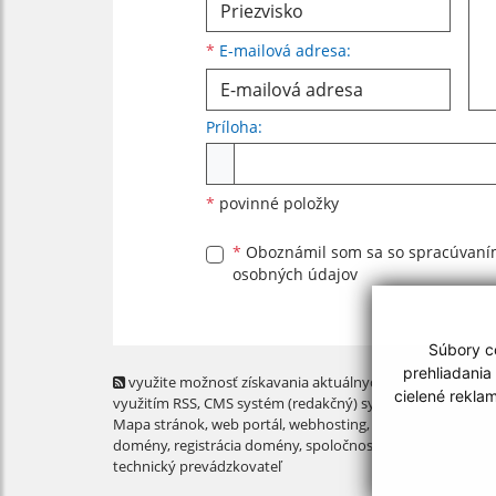
*
E-mailová adresa:
Príloha:
Príloha
*
povinné položky
*
Oboznámil som sa so
spracúvan
osobných údajov
Súbory co
prehliadania
využite možnosť získavania aktuálnych informácií s
cielené rekla
využitím RSS
, CMS systém (redakčný) systém ECHELON 2,
Mapa stránok
,
web portál
,
webhosting
,
webex.digital, s.r.o
domény
,
registrácia domény
,
spoločnosť webex.digital, s.r.
technický prevádzkovateľ