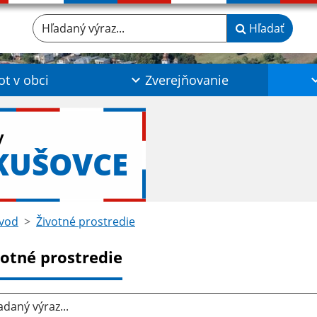
Hľadaný výraz...
Hľadať
ot v obci
Zverejňovanie
y
KUŠOVCE
vod
Životné prostredie
votné prostredie
aný výraz...