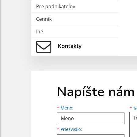
Pre podnikateľov
Cenník
Iné
Kontakty
Napíšte nám
Meno
Priezvisko
E-mailová adresa
*
Meno:
*
Te
*
Priezvisko: